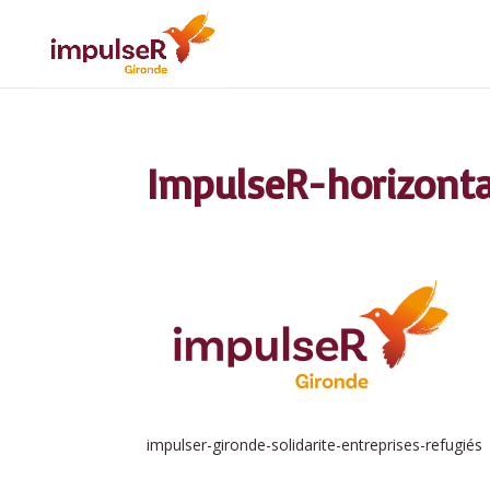
ImpulseR-horizonta
impulser-gironde-solidarite-entreprises-refugiés