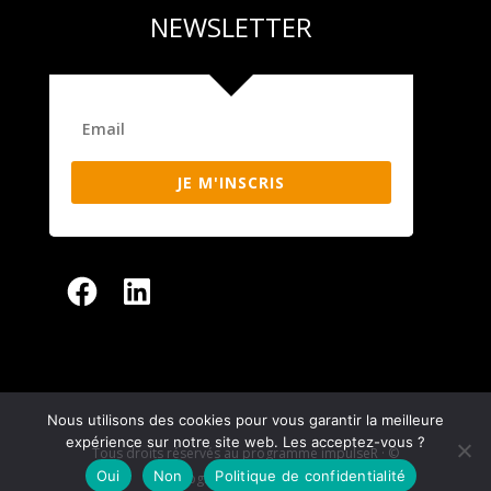
NEWSLETTER
JE M'INSCRIS
Facebook
LinkedIn
Nous utilisons des cookies pour vous garantir la meilleure
expérience sur notre site web. Les acceptez-vous ?
Tous droits réservés au programme impulseR · ©
Oui
Non
Politique de confidentialité
photographies : Fred Payet ·