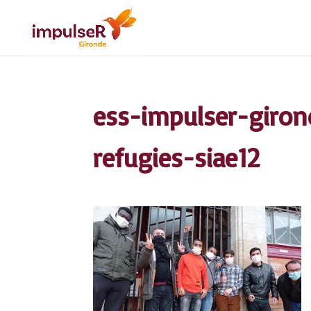
ess-impulser-giro
refugies-siae12