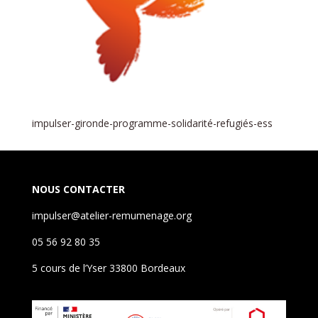
impulser-gironde-programme-solidarité-refugiés-ess
NOUS CONTACTER
impulser@atelier-remumenage.org
05 56 92 80 35
5 cours de l’Yser 33800 Bordeaux