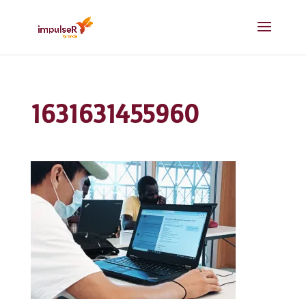
1631631455960